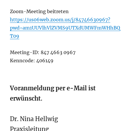
Zoom-Meeting beitreten
https://us06web.zoom.us/j/84746630967?
pwd=am1UUVlhVlZVMS9UTXdUMWFmWHhBQ
T09
Meeting-ID: 847 4663 0967
Kenncode: 406149
Voranmeldung per e-Mail ist
erwünscht.
Dr. Nina Hellwig
Praxisleitung