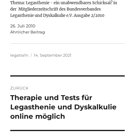
Thema: Legasthenie - ein unabwendbares Schicksal? in
der Mitgliederzeitschrift des Bundesverbandes
Legasthenie und Dyskalkulie e.V. Ausgabe 2/2010
26. Juli 2010
Ähnlicher Beitrag
Autor
Veröffentlicht
legatra1n
14. September 2021
am
Beitragsnavigation
ZURÜCK
Therapie und Tests für
Vorheriger
Beitrag:
Legasthenie und Dyskalkulie
online möglich